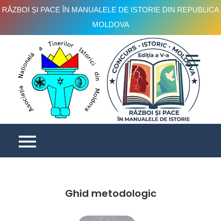
RĂZBOI ȘI PACE ÎN MANUALELE DE ISTORIE DIN REPUBLICA
MOLDOVA
C
is
e
V
Ghid metodologic