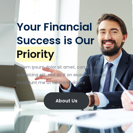
Your Financial
Success is Our
Priority
.Lorem ipsum dolor sit amet, con ing ctetur
adipisicing elit, sed do it on eiusmod tempor
incididunt me ut labore et dolore
About Us