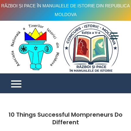
RĂZBOI ȘI PACE ÎN MANUALELE DE ISTORIE DIN REPUBLICA
MOLDOVA
Skip
to
content
C
is
e
V
10 Things Successful Mompreneurs Do
Different