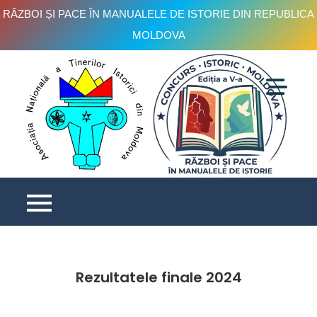
RĂZBOI ȘI PACE ÎN MANUALELE DE ISTORIE DIN REPUBLICA
MOLDOVA
Skip
to
content
C
is
e
V
Rezultatele finale 2024