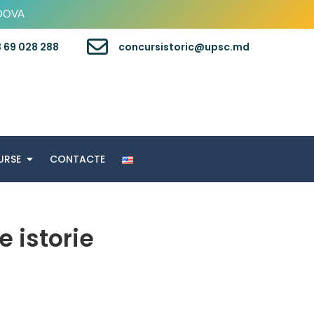
LDOVA
 69 028 288
concursistoric@upsc.md
URSE
CONTACTE
e istorie