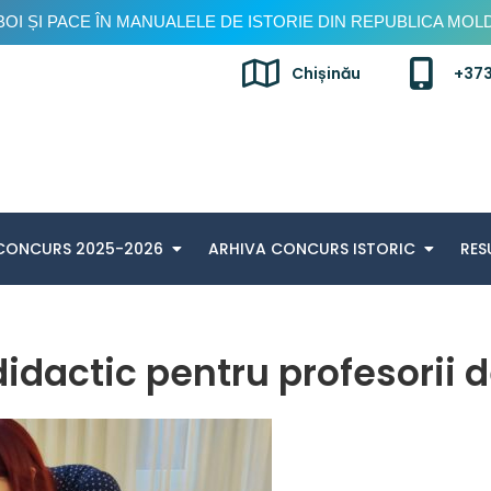
OI ȘI PACE ÎN MANUALELE DE ISTORIE DIN REPUBLICA MO
Chișinău
+373
Concurs istoric, ediția a V-a
CONCURS 2025-2026
ARHIVA CONCURS ISTORIC
RES
didactic pentru profesorii d