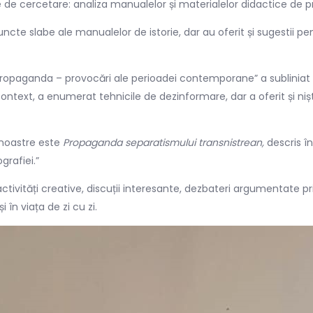
 cercetare: analiza manualelor și materialelor didactice de preda
puncte slabe ale manualelor de istorie, dar au oferit și sugestii
 propaganda – provoc
ări ale perioadei contemporane” a subliniat i
context, a enumerat tehnicile de dezinformare, dar a oferit și 
 noastre este
Propaganda separatismului transnistrean,
descris 
grafiei.”
activități creative, discuții interesante, dezbateri argumentate p
în viața de zi cu zi.