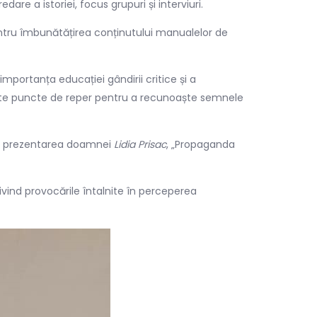
re a istoriei, focus grupuri și interviuri.
 pentru îmbunătățirea conținutului manualelor de
mportanța educației gândirii critice și a
niște puncte de reper pentru a recunoaște semnele
în prezentarea doamnei
Lidia Prisac
, „Propaganda
rivind provocările întalnite în perceperea