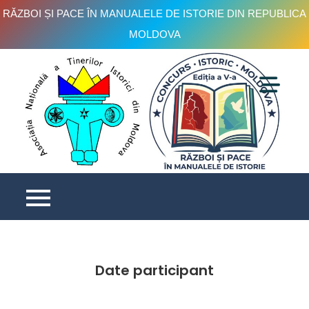
RĂZBOI ȘI PACE ÎN MANUALELE DE ISTORIE DIN REPUBLICA
MOLDOVA
Skip
to
content
C
is
e
V
Date participant