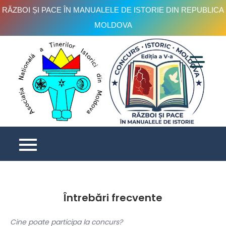
RĂZBOI ȘI PACE ÎN MANUALELE DE ISTORIE DIN REPUBLICA
MOLDOVA
Skip
to
content
C
is
e
V
Întrebări frecvente
Cine poate participa la concurs?