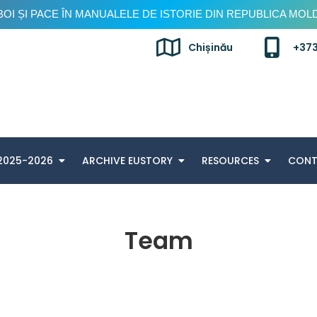
OI ȘI PACE ÎN MANUALELE DE ISTORIE DIN REPUBLICA MO
Chișinău
+373
Concurs istoric, ediția a V-a
2025-2026
ARCHIVE EUSTORY
RESOURCES
CON
Team