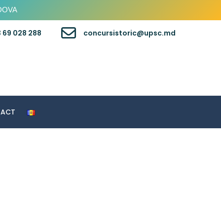
LDOVA
 69 028 288
concursistoric@upsc.md
TACT