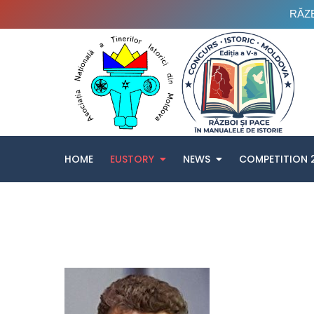
RĂZB
Skip
to
content
HOME
EUSTORY
NEWS
COMPETITION 