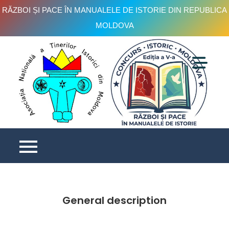
RĂZBOI ȘI PACE ÎN MANUALELE DE ISTORIE DIN REPUBLICA
MOLDOVA
Skip
to
content
C
is
e
V
General description