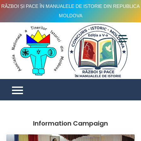
RĂZBOI ȘI PACE ÎN MANUALELE DE ISTORIE DIN REPUBLICA
MOLDOVA
Skip
to
content
C
is
e
V
Information Campaign