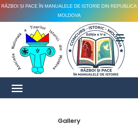
RĂZBOI ȘI PACE ÎN MANUALELE DE ISTORIE DIN REPUBLICA
MOLDOVA
Skip
to
content
C
is
e
V
Gallery