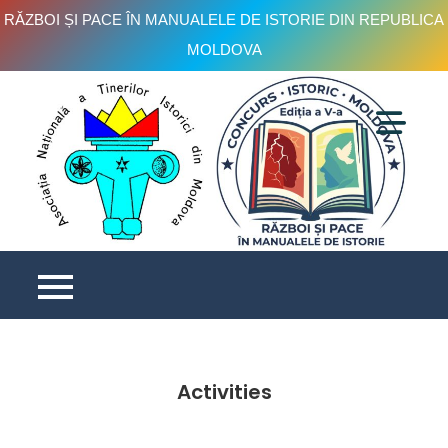
RĂZBOI ȘI PACE ÎN MANUALELE DE ISTORIE DIN REPUBLICA
MOLDOVA
Skip
to
content
C
is
e
V
Activities